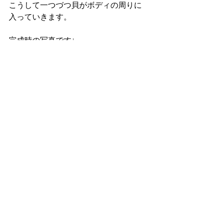
こうして一つづつ貝がボディの周りに
入っていきます。 
完成時の写真です↓ 
ばっちりぴったり!! 
工場では貝をボディ外周に入れる工程
のことを「パーフリング」と呼んでい
ます。 