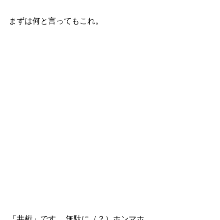
まずは何と言ってもこれ。 
「井桁」です。 無駄に（？）ホンマホ