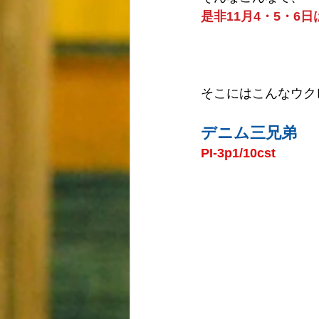
是非11月4・5・6日
そこにはこんなウク
デニム三兄弟
PI-3p1/10cst