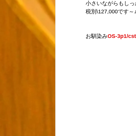
小さいながらもしっ
税別\127,000です～♪
お馴染み
OS-3p1/cst