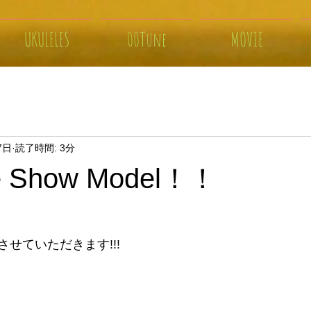
UKULELES
00Tune
MOVIE
7日
読了時間: 3分
e Show Model！！
せていただきます!!!