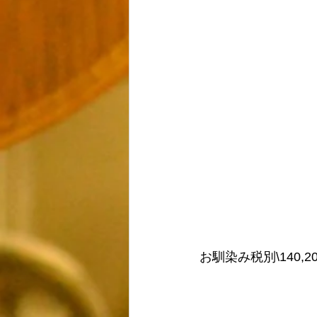
お馴染み税別\140,2