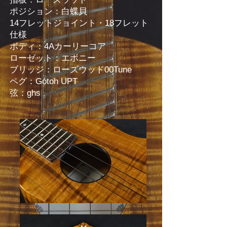
ポジション：白蝶貝
14フレットジョイント・18フレット
仕様
ボディ：4Aカーリーコア
ローゼット：エボニー
ブリッジ：ローズウッド00Tune
ペグ：Gotoh UPT
弦：ghs