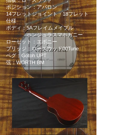
指板：ローズウッド
ポジション：アバロン
14フレットジョイント・18フレット
仕様
ボディ：5Aフレイムメイプル
ホンジュラスマホガニー
ローゼット：エボニー
ブリッジ：ローズウッド00Tune
ペグ：Gotoh UPT
弦：WORTH BM