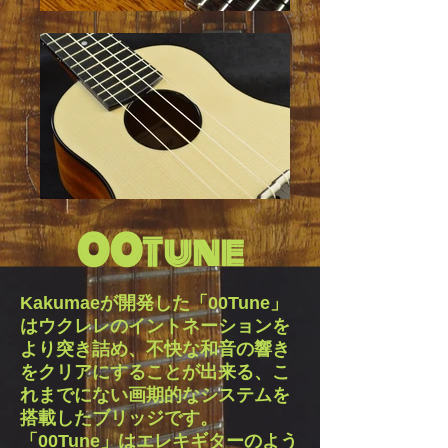
00
Tune
Kakumaeが開発した「00Tune」
はウクレレのイントネーションを
より突き詰め、不快な和音の響き
をクリアにすることが出来る、こ
れまでにない画期的なシステムを
搭載したブリッジです。
「00Tune」はエレキギターのよう