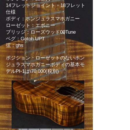
14フレットジョイント・18フレット
仕様
ボディ：ホンジュラスマホガニー
ローゼット：エボニー
ブリッジ：ローズウッド00Tune
ペグ：Gotoh UPT
弦：ghs
ポジション・ローゼットのないホン
ジュラスマホガニーボディの基本モ
デルPI-1は\70,000(税別)